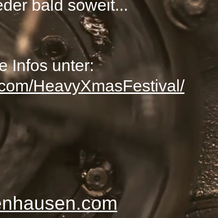
ieder bald soweit...
e Infos unter:
com/HeavyXmasFestival/
enhaus
en.com