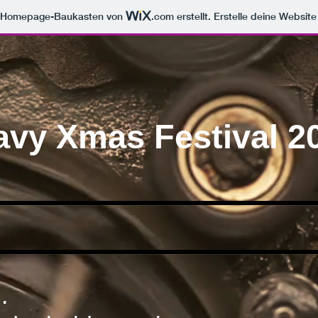
m Homepage-Baukasten von
.com
erstellt. Erstelle deine Websit
avy Xmas Festival 2
.