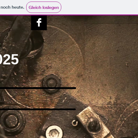
e noch heute.
Gleich loslegen
025